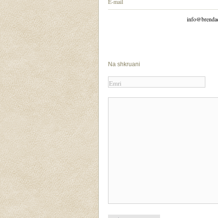
E-mail
info@brendad
Na shkruani