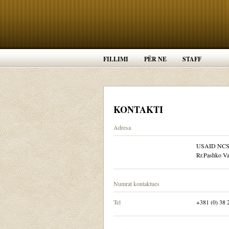
FILLIMI
PËR NE
STAFF
KONTAKTI
Adresa
USAID NC
Rr.Pashko Va
Numrat kontaktues
Tel
+381 (0) 38 