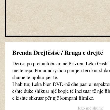
Brenda Drejtësisë / Rruga e drejtë
Derisa po pret autobusin në Prizren, Leka Gash
më të reja. Por ai ndryshon pamje i tëri kur shik
shumë të njohur për të.
I habitur, Leka blen DVD-në dhe pasi e inspekton
është duke shikuar një kopje të incizuar të një fi
e kishte shkruar për një kompani filmike.
lexo më shumë