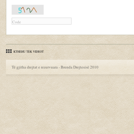
KTHEHU TEK VIDEOT
Të gjitha drejtat e rezervuara - Brenda Drejtesisë 2010