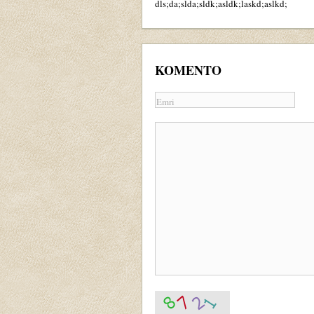
dls;da;slda;sldk;asldk;laskd;aslkd;
KOMENTO