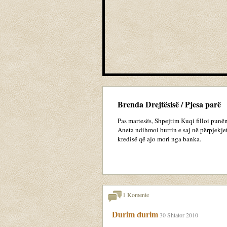
Brenda Drejtësisë / Pjesa parë
Pas martesës, Shpejtim Kuqi filloi punën
Aneta ndihmoi burrin e saj në përpjekjet
kredisë që ajo mori nga banka.
1 Komente
Durim durim
30 Shtator 2010