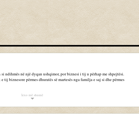
 si ndihmës në një dyqan ushqimor, por biznesi i tij u përhap me shpejtësi.
 e tij biznesore përmes dhuratës së martesës nga familja e saj si dhe përmes
lexo më shumë